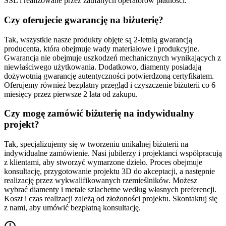
SSL i realizowane przez zaufanych operatorów płatności.
Czy oferujecie gwarancję na biżuterię?
Tak, wszystkie nasze produkty objęte są 2-letnią gwarancją
producenta, która obejmuje wady materiałowe i produkcyjne.
Gwarancja nie obejmuje uszkodzeń mechanicznych wynikających z
niewłaściwego użytkowania. Dodatkowo, diamenty posiadają
dożywotnią gwarancję autentyczności potwierdzoną certyfikatem.
Oferujemy również bezpłatny przegląd i czyszczenie biżuterii co 6
miesięcy przez pierwsze 2 lata od zakupu.
Czy mogę zamówić biżuterię na indywidualny
projekt?
Tak, specjalizujemy się w tworzeniu unikalnej biżuterii na
indywidualne zamówienie. Nasi jubilerzy i projektanci współpracują
z klientami, aby stworzyć wymarzone dzieło. Proces obejmuje
konsultację, przygotowanie projektu 3D do akceptacji, a następnie
realizację przez wykwalifikowanych rzemieślników. Możesz
wybrać diamenty i metale szlachetne według własnych preferencji.
Koszt i czas realizacji zależą od złożoności projektu. Skontaktuj się
z nami, aby umówić bezpłatną konsultację.