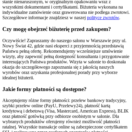
stanie nienaruszonym, w oryginalnym opakowaniu wraz z
wszystkimi dokumentami i certyfikatami. Biżuteria wykonana na
indywidualne zamówienie oraz grawerowana nie podlega zwrotowi.
Szczegółowe informacje znajdziesz w naszej
polityce zwrotów
.
Czy mogę obejrzeć biżuterię przed zakupem?
Oczywiście! Zapraszamy do naszego salonu w Warszawie przy ul.
Nowy Świat 42, gdzie nasi eksperci z przyjemnością przedstawią
Państwu pełną ofertę. Rekomendujemy wcześniejsze umówienie
wizyty, aby zapewnić pełną dostępność konsultanta i przygotowanie
interesujących Państwa produktów. Wizyta w salonie to doskonała
okazja do szczegółowego zapoznania się z jakością naszych
wyrobów oraz uzyskania profesjonalnej porady przy wyborze
idealnej biżuterii.
Jakie formy płatności są dostępne?
Akceptujemy różne formy płatności: przelew bankowy tradycyjny,
szybki przelew online (PayU, Przelewy24), płatność kartą
kredytową i debetową (Visa, Mastercard, American Express), BLIK
oraz płatność gotówką przy odbiorze osobistym w salonie. Dla
wybranych produktów oferujemy również możliwość płatności
ratalnej. Wszystkie transakcje online są zabezpieczone certyfikatem